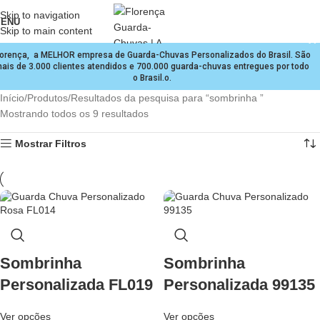
Skip to navigation
ENU
Skip to main content
lorença, a MELHOR empresa de Guarda-Chuvas Personalizados do Brasil. São
ais de 3.000 clientes atendidos e 700.000 guarda-chuvas entregues por todo
o Brasil.o.
Início
Produtos
Resultados da pesquisa para “sombrinha ”
Mostrando todos os 9 resultados
Mostrar Filtros
Sombrinha
Sombrinha
Personalizada FL019
Personalizada 99135
Ver opções
Ver opções