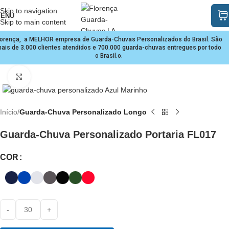
Skip to navigation
ENU
Skip to main content
lorença, a MELHOR empresa de Guarda-Chuvas Personalizados do Brasil. São
ais de 3.000 clientes atendidos e 700.000 guarda-chuvas entregues por todo
o Brasil.o.
Clique para ampliar
Início
Guarda-Chuva Personalizado Longo
Guarda-Chuva Personalizado Portaria FL017
COR