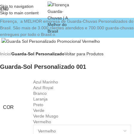
Skip to navigation
ENU
Skip to main content
Florença, a MELHOR empresa de Guarda-Chuvas Personalizados do
Brasil. São mais de 3.000 clientes atendidos e 700.000 guarda-chuvas
Clique para ampliar
entregues por todo o Brasil.o.
Início
Guarda-Sol Personalizado
Voltar para Produtos
Guarda-Sol Personalizado 001
Azul Marinho
Azul Royal
Branco
Laranja
Preto
COR
Verde
Verde Musgo
Vermelho