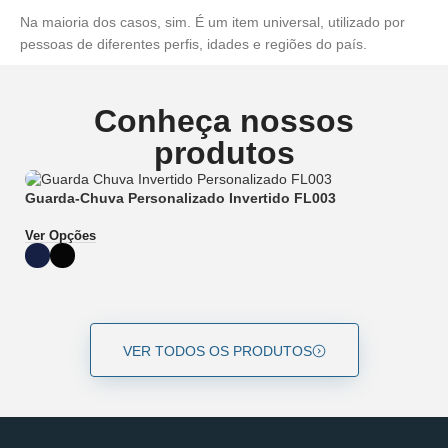
Na maioria dos casos, sim. É um item universal, utilizado por
pessoas de diferentes perfis, idades e regiões do país.
Conheça nossos
produtos
Guarda-Chuva Personalizado Invertido FL003
G
Ver Opções
Ve
VER TODOS OS PRODUTOS