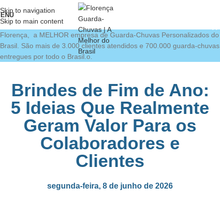
Skip to navigation
ENU
Skip to main content
Florença, a MELHOR empresa de Guarda-Chuvas Personalizados do
Brasil. São mais de 3.000 clientes atendidos e 700.000 guarda-chuvas
entregues por todo o Brasil.o.
Brindes de Fim de Ano:
5 Ideias Que Realmente
Geram Valor Para os
Colaboradores e
Clientes
segunda-feira, 8 de junho de 2026