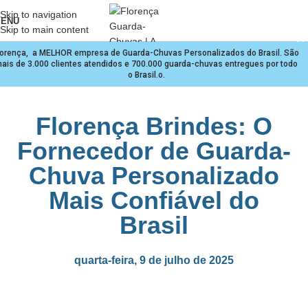
Skip to navigation
ENU
Skip to main content
lorença, a MELHOR empresa de Guarda-Chuvas Personalizados do Brasil. São
ais de 3.000 clientes atendidos e 700.000 guarda-chuvas entregues por todo
o Brasil.o.
Florença Brindes: O
Fornecedor de Guarda-
Chuva Personalizado
Mais Confiável do
Brasil
quarta-feira, 9 de julho de 2025