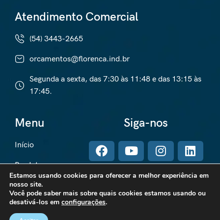
Atendimento Comercial
(54) 3443-2665
orcamentos@florenca.ind.br
Segunda a sexta, das 7:30 às 11:48 e das 13:15 às
17:45.
Menu
Siga-nos
Início
Produtos
Estamos usando cookies para oferecer a melhor experiência em
nosso site.
Contato
Você pode saber mais sobre quais cookies estamos usando ou
desativá-los em
configurações
.
Sobre