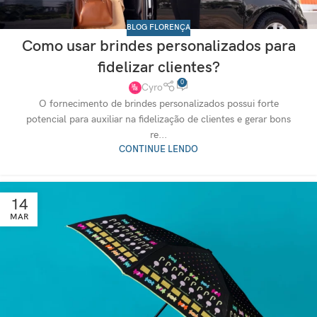
BLOG FLORENÇA
Como usar brindes personalizados para
fidelizar clientes?
0
Cyro
O fornecimento de brindes personalizados possui forte
potencial para auxiliar na fidelização de clientes e gerar bons
re...
CONTINUE LENDO
14
MAR