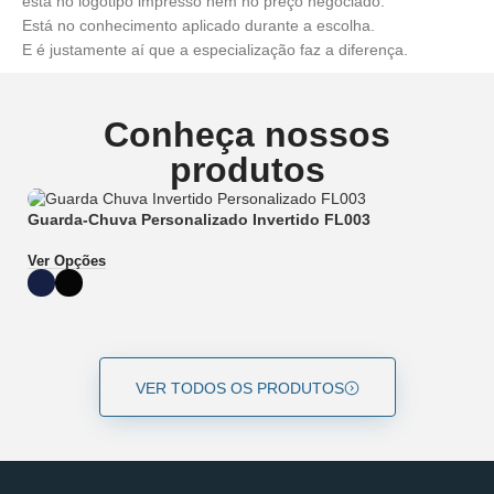
está no logotipo impresso nem no preço negociado.
Está no conhecimento aplicado durante a escolha.
E é justamente aí que a especialização faz a diferença.
Conheça nossos
produtos
Guarda-Chuva Personalizado Invertido FL003
G
Ver Opções
Ve
VER TODOS OS PRODUTOS