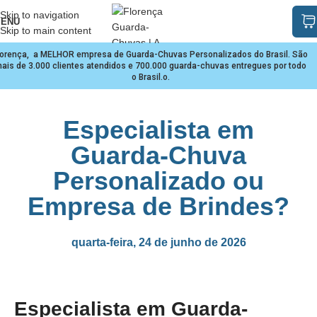
Skip to navigation
ENU
Skip to main content
lorença, a MELHOR empresa de Guarda-Chuvas Personalizados do Brasil. São
ais de 3.000 clientes atendidos e 700.000 guarda-chuvas entregues por todo
o Brasil.o.
Especialista em
Guarda-Chuva
Personalizado ou
Empresa de Brindes?
quarta-feira, 24 de junho de 2026
Especialista em Guarda-