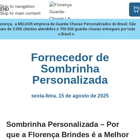
Skip to navigation
ENU
Skip to main content
lorença, a MELHOR empresa de Guarda-Chuvas Personalizados do Brasil. São
ais de 3.000 clientes atendidos e 700.000 guarda-chuvas entregues por todo
o Brasil.o.
Fornecedor de
Sombrinha
Personalizada
sexta-feira, 15 de agosto de 2025
Sombrinha Personalizada – Por
que a Florença Brindes é a Melhor