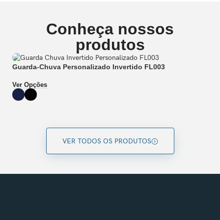
Conheça nossos
produtos
Guarda-Chuva Personalizado Invertido FL003
G
Ver Opções
Ve
VER TODOS OS PRODUTOS